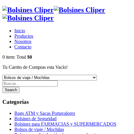
Inicio
Productos
Nosotros
Contacto
0
item:
Total
$0
Tu Carrito de Compras esta Vacío!
Search
Categorías
Bags ATM y Sacas Portavalores
Bolsines de Seguridad
Bolsines para FARMACIAS y SUPERMERCADOS
Bolsos de viaje / Mochilas