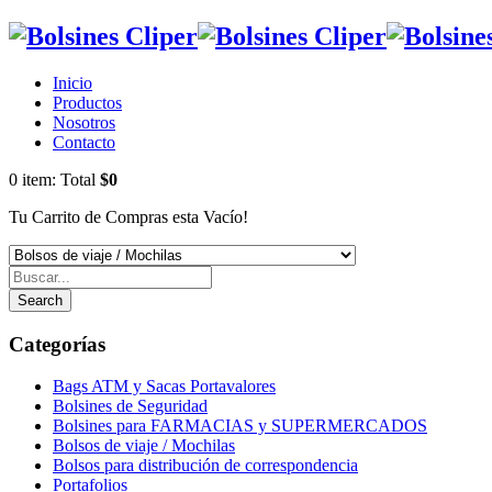
Inicio
Productos
Nosotros
Contacto
0
item:
Total
$0
Tu Carrito de Compras esta Vacío!
Search
Categorías
Bags ATM y Sacas Portavalores
Bolsines de Seguridad
Bolsines para FARMACIAS y SUPERMERCADOS
Bolsos de viaje / Mochilas
Bolsos para distribución de correspondencia
Portafolios